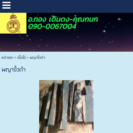
อ.ทอง เดินดง-คุณกนก
090-0067004
หน้าแรก
>
เนื้อไม้
>
พญางิ้วดำ
พญางิ้วดำ