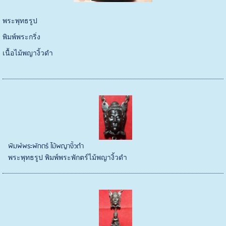
พระพุทธรูป
พิมพ์พระกริ่ง
เนื้อไม้พญางิ้วดำ
พิมพ์พระพักตร์ ไม้พญางิ้วดำ
พระพุทธรูป พิมพ์พระพักตร์ไม้พญางิ้วดำ