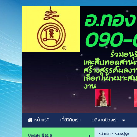
อ.ท
090-
ร่วมอนุรักษ์ศิ
และสืบทอดสานต่อ
สร้างสรรค์ผลงาน
เลือกให้เหมาะสม
งาน
หน้าแรก
เกี่ยวกับเรา
ผลงานของเรา
หน้าแรก
>
หลวงปู่รุ่ง
Update ข้อมูล