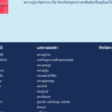
หลวงปู่รุ่งวัดท่ากระบือ จังหวัดสมุทรสาครพิมพ์เหรียญนิยมไ
ไม้
ผลงานของเรา
ติดต่อเรา
ไม้
หลวงปู่ทวด
งิ้วดำ
สมเด็จพุฒจารย์โต(พรหมรังษี)
พระพุทธรูป
เสน
หลวงปู่รุ่ง
ลือ
หลวงพ่อวัดไร่ขิง
าม
หลวงปู่ทองศุข
ง
พระสีวลี
พ่อปู่ฤาษี
พระพิฆเนศ
ต่า
ขุนปลัด ปลัดล้มลุก ปลัดขิก
มีดหมอ