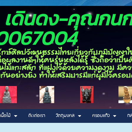
อง เดินดง-ค
0067004
ลปวัฒนธรรมไทยเกี่ยวกับภูมิปัญญาในด้า
ผลงานดีๆให้คนรุ่นหลังได้รู้ ซึ่งถือว่าเป
ไม้แกะสลัก ที่แฝงไว้ด้วยความงดงาม มีความ
กันอย่างยิ่ง ทำให้เสริมบารมีแก่ผู้มีไว้ค
เนื้อไม้
ติดต่อเรา
วัตถุมงคล
ครอบแก้ว
กล