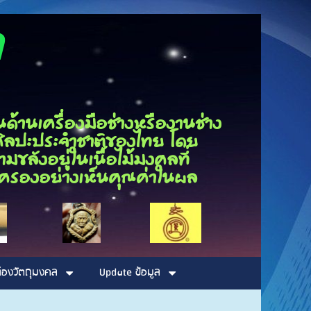
ุณกนก
นเครื่องมือช่างหรืองานช่าง
็นศิลปะประจำชาติของไทย โดย
ขลังอยู่ในเนื้อไม้มงคลที่
รอบครองอย่างเห็นคุณค่าในผล
่องวัตถุมงคล
Update ข้อมูล