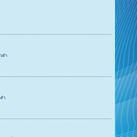
้วดำ
วดำ