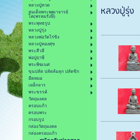
หลวงปู่ทวด
หลวงปู่รุ่ง
สมเด็จพระพุฒาจารย์
โต(พรหมรังษี)
พระพุทธรูป
หลวงปู่รุ่ง
หลวงพ่อวัดไร่ขิง
หลวงปู่ทองศุข
พระสีวลี
พ่อปู่ฤาษี
พระพิฆเนศ
ขุนปลัด ปลัดล้มลุก ปลัดขิก
มีดหมอ
เหล็กจาร
พระขรรค์
วัตถุมงคล
ครอบแก้ว
ครอบพระ
กรอบรูป
กล่องวัตถุมงคล
กล่องครอบแก้ว