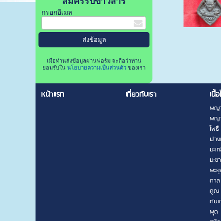
สมัครรับข่าวสาร
กรอกอีเมล
เมื่อท่านส่งข้อมูลผ่านฟอร์ม จะถือว่าท่าน
ยอมรับใน
นโยบายความเป็นส่วนตัว
ของเรา
หน้าแรก
เกี่ยวกับเรา
เนื้อ
พญา
พญา
โพธิ์
ฝาง
มะเก
มะข
พะยุ
ตาล
คูณ
ตับเ
พุด