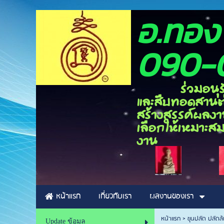
อ.ท
090-
ร่วมอนุรักษ์ศิ
และสืบทอดสานต่อ
สร้างสรรค์ผลงาน
เลือกให้เหมาะสม
งาน
หน้าแรก
เกี่ยวกับเรา
ผลงานของเรา
หน้าแรก
>
ขุนปลัด ปลัดล้
Update ข้อมูล