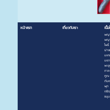
หน้าแรก
เกี่ยวกับเรา
เนื้อ
พญา
พญา
โพธิ์
ฝาง
มะเก
มะข
พะยุ
ตาล
คูณ
ตับเ
พุด
เจริ
ขนุน