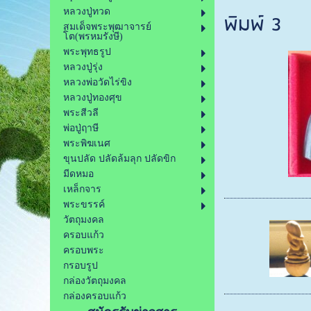
หลวงปู่ทวด
พิมพ์ 3
สมเด็จพระพุฒาจารย์
โต(พรหมรังษี)
พระพุทธรูป
หลวงปู่รุ่ง
หลวงพ่อวัดไร่ขิง
หลวงปู่ทองศุข
พระสีวลี
พ่อปู่ฤาษี
พระพิฆเนศ
ขุนปลัด ปลัดล้มลุก ปลัดขิก
มีดหมอ
เหล็กจาร
พระขรรค์
วัตถุมงคล
ครอบแก้ว
ครอบพระ
กรอบรูป
กล่องวัตถุมงคล
กล่องครอบแก้ว