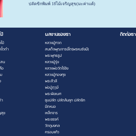
ปลัดขิกพิมพ์ 18ไม้เจริญสุข(มะค่าแต้)
ไม้
ผลงานของเรา
ติดต่อเรา
ไม้
หลวงปู่ทวด
งิ้วดำ
สมเด็จพุฒจารย์โต(พรหมรังษี)
พระพุทธรูป
เสน
หลวงปู่รุ่ง
ลือ
หลวงพ่อวัดไร่ขิง
าม
หลวงปู่ทองศุข
ง
พระสีวลี
พ่อปู่ฤาษี
พระพิฆเนศ
ต่า
ขุนปลัด ปลัดล้มลุก ปลัดขิก
มีดหมอ
ญสุข
เหล็กจาร
พระขรรค์
วัตถุมงคล
ครอบแก้ว