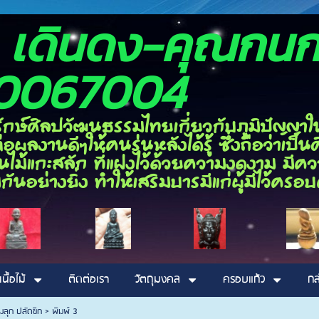
อง เดินดง-ค
0067004
ลปวัฒนธรรมไทยเกี่ยวกับภูมิปัญญาในด้า
ผลงานดีๆให้คนรุ่นหลังได้รู้ ซึ่งถือว่าเป
ไม้แกะสลัก ที่แฝงไว้ด้วยความงดงาม มีความ
กันอย่างยิ่ง ทำให้เสริมบารมีแก่ผู้มีไว้ค
เนื้อไม้
ติดต่อเรา
วัตถุมงคล
ครอบแก้ว
กล
มลุก ปลัดขิก
>
พิมพ์ 3