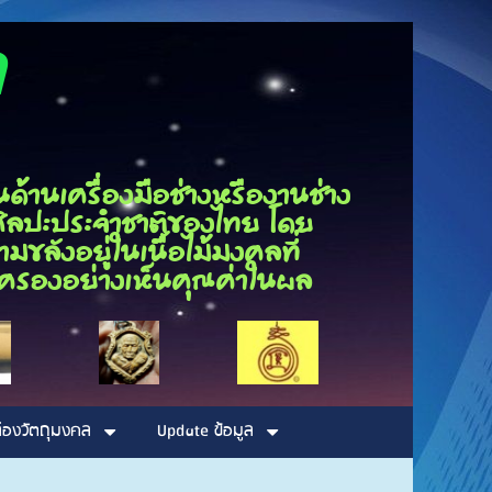
ุณกนก
นเครื่องมือช่างหรืองานช่าง
็นศิลปะประจำชาติของไทย โดย
ขลังอยู่ในเนื้อไม้มงคลที่
รอบครองอย่างเห็นคุณค่าในผล
่องวัตถุมงคล
Update ข้อมูล