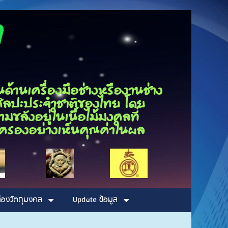
ุณกนก
นเครื่องมือช่างหรืองานช่าง
็นศิลปะประจำชาติของไทย โดย
ขลังอยู่ในเนื้อไม้มงคลที่
รอบครองอย่างเห็นคุณค่าในผล
่องวัตถุมงคล
Update ข้อมูล