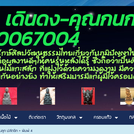
อง เดินดง-ค
0067004
ลปวัฒนธรรมไทยเกี่ยวกับภูมิปัญญาในด้า
ผลงานดีๆให้คนรุ่นหลังได้รู้ ซึ่งถือว่าเป
ไม้แกะสลัก ที่แฝงไว้ด้วยความงดงาม มีความ
กันอย่างยิ่ง ทำให้เสริมบารมีแก่ผู้มีไว้ค
เนื้อไม้
ติดต่อเรา
วัตถุมงคล
ครอบแก้ว
กล
มลุก ปลัดขิก
>
พิมพ์ 4