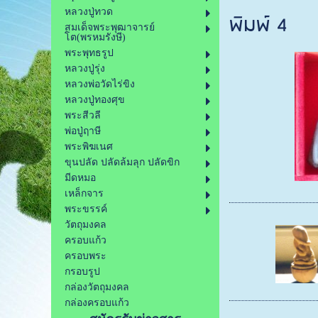
หลวงปู่ทวด
พิมพ์ 4
สมเด็จพระพุฒาจารย์
โต(พรหมรังษี)
พระพุทธรูป
หลวงปู่รุ่ง
หลวงพ่อวัดไร่ขิง
หลวงปู่ทองศุข
พระสีวลี
พ่อปู่ฤาษี
พระพิฆเนศ
ขุนปลัด ปลัดล้มลุก ปลัดขิก
มีดหมอ
เหล็กจาร
พระขรรค์
วัตถุมงคล
ครอบแก้ว
ครอบพระ
กรอบรูป
กล่องวัตถุมงคล
กล่องครอบแก้ว