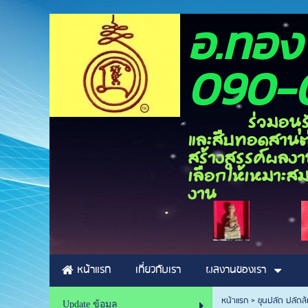
อ.ท
090-
ร่วมอนุรักษ์ศิ
และสืบทอดสานต่อ
สร้างสรรค์ผลงาน
เลือกให้เหมาะสม
งาน
หน้าแรก
เกี่ยวกับเรา
ผลงานของเรา
หน้าแรก
>
ขุนปลัด ปลัดล้
Update ข้อมูล