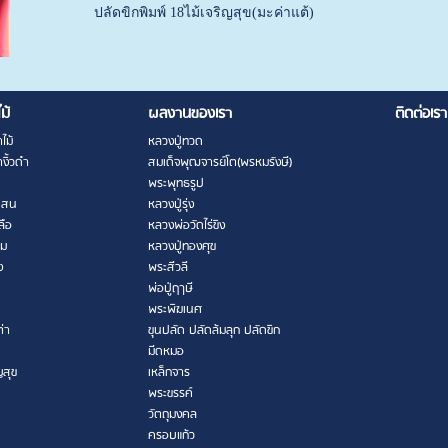
ปลัดขิกพิมพ์ 18ไม้เจริญสุข(มะค่าแต้)
ไม้
ผลงานของเรา
ติดต่อเรา
ไม้
หลวงปู่ทวด
งิ้วดำ
สมเด็จพุฒจารย์โต(พรหมรังษี)
พระพุทธรูป
เสน
หลวงปู่รุ่ง
ลือ
หลวงพ่อวัดไร่ขิง
าม
หลวงปู่ทองศุข
ง
พระสีวลี
พ่อปู่ฤาษี
พระพิฆเนศ
ต่า
ขุนปลัด ปลัดล้มลุก ปลัดขิก
มีดหมอ
ญสุข
เหล็กจาร
พระขรรค์
วัตถุมงคล
ครอบแก้ว