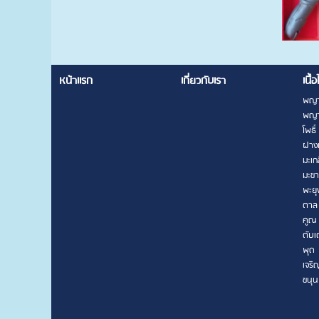
หน้าแรก
เกี่ยวกับเรา
เนื้อ
พญา
พญา
โพธิ์
ฝาง
มะเก
มะข
พะยุ
ตาล
คูณ
ตับเ
พุด
เจริ
ขนุน