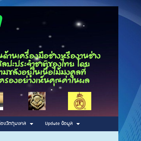
ุณกนก
นเครื่องมือช่างหรืองานช่าง
็นศิลปะประจำชาติของไทย โดย
ขลังอยู่ในเนื้อไม้มงคลที่
รอบครองอย่างเห็นคุณค่าในผล
่องวัตถุมงคล
Update ข้อมูล