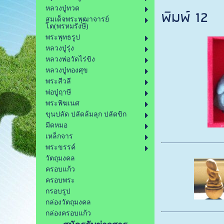
หลวงปู่ทวด
พิมพ์ 12
สมเด็จพระพุฒาจารย์
โต(พรหมรังษี)
พระพุทธรูป
หลวงปู่รุ่ง
หลวงพ่อวัดไร่ขิง
หลวงปู่ทองศุข
พระสีวลี
พ่อปู่ฤาษี
พระพิฆเนศ
ขุนปลัด ปลัดล้มลุก ปลัดขิก
มีดหมอ
เหล็กจาร
พระขรรค์
วัตถุมงคล
ครอบแก้ว
ครอบพระ
กรอบรูป
กล่องวัตถุมงคล
กล่องครอบแก้ว