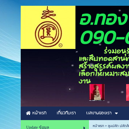
อ.ท
090-
ร่วมอนุรักษ์ศิ
และสืบทอดสานต่อ
สร้างสรรค์ผลงาน
เลือกให้เหมาะสม
งาน
หน้าแรก
เกี่ยวกับเรา
ผลงานของเรา
หน้าแรก
>
ขุนปลัด ปลัดล้
Update ข้อมูล