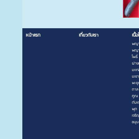
หน้าแรก
เกี่ยวกับเรา
เนื้อ
พญา
พญา
โพธิ์
ฝาง
มะเก
มะข
พะยุ
ตาล
คูณ
ตับเ
พุด
เจริ
ขนุน