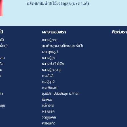
ปลัดขิกพิมพ์ 18ไม้เจริญสุข(มะค่าแต้)
ไม้
ผลงานของเรา
ติดต่อเรา
ไม้
หลวงปู่ทวด
งิ้วดำ
สมเด็จพุฒจารย์โต(พรหมรังษี)
พระพุทธรูป
เสน
หลวงปู่รุ่ง
ลือ
หลวงพ่อวัดไร่ขิง
าม
หลวงปู่ทองศุข
ง
พระสีวลี
พ่อปู่ฤาษี
พระพิฆเนศ
ต่า
ขุนปลัด ปลัดล้มลุก ปลัดขิก
มีดหมอ
ญสุข
เหล็กจาร
พระขรรค์
วัตถุมงคล
ครอบแก้ว