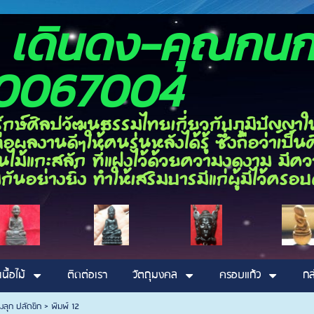
อง เดินดง-ค
0067004
ลปวัฒนธรรมไทยเกี่ยวกับภูมิปัญญาในด้า
ผลงานดีๆให้คนรุ่นหลังได้รู้ ซึ่งถือว่าเป
ไม้แกะสลัก ที่แฝงไว้ด้วยความงดงาม มีความ
กันอย่างยิ่ง ทำให้เสริมบารมีแก่ผู้มีไว้ค
เนื้อไม้
ติดต่อเรา
วัตถุมงคล
ครอบแก้ว
กล
มลุก ปลัดขิก
>
พิมพ์ 12