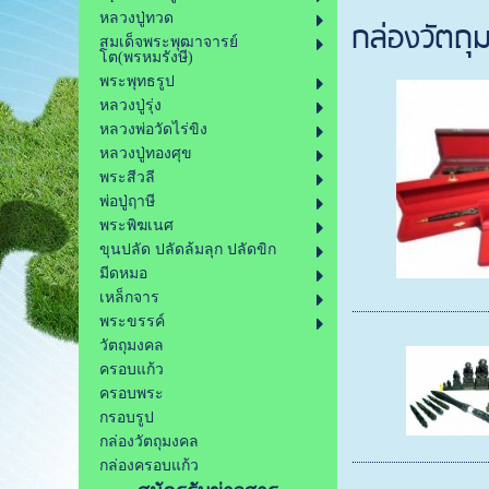
หลวงปู่ทวด
กล่องวัตถ
สมเด็จพระพุฒาจารย์
โต(พรหมรังษี)
พระพุทธรูป
หลวงปู่รุ่ง
หลวงพ่อวัดไร่ขิง
หลวงปู่ทองศุข
พระสีวลี
พ่อปู่ฤาษี
พระพิฆเนศ
ขุนปลัด ปลัดล้มลุก ปลัดขิก
มีดหมอ
เหล็กจาร
พระขรรค์
วัตถุมงคล
ครอบแก้ว
ครอบพระ
กรอบรูป
กล่องวัตถุมงคล
กล่องครอบแก้ว