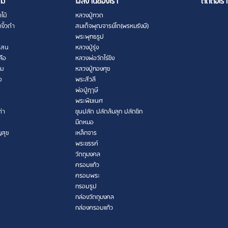
ไม้
ผลงานของเรา
ติดต่อเรา
ไม้
หลวงปู่ทวด
งิ้วดำ
สมเด็จพุฒจารย์โต(พรหมรังษี)
พระพุทธรูป
เสน
หลวงปู่รุ่ง
ลือ
หลวงพ่อวัดไร่ขิง
าม
หลวงปู่ทองศุข
ง
พระสีวลี
พ่อปู่ฤาษี
พระพิฆเนศ
ต่า
ขุนปลัด ปลัดล้มลุก ปลัดขิก
มีดหมอ
ญสุข
เหล็กจาร
พระขรรค์
วัตถุมงคล
ครอบแก้ว
ครอบพระ
กรอบรูป
กล่องวัตถุมงคล
กล่องครอบแก้ว