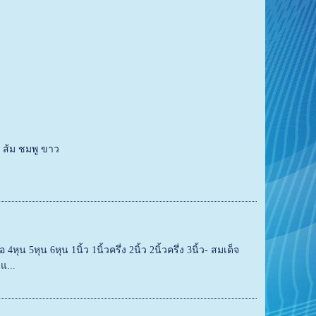
ง ส้ม ชมพู ขาว
ุน 5หุน 6หุน 1นิ้ว 1นิ้วครึ่ง 2นิ้ว 2นิ้วครึ่ง 3นิ้ว- สมเด็จ
แ...