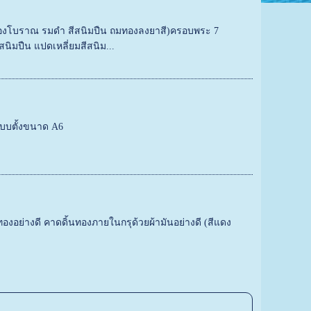
องโบราณ รมดำ สีสนิมปืน ถมทองลงยาสี)ครอบพระ 7
สีสนิมปืน แปดเหลี่ยมสีสนิม...
บบตั้งขนาด A6
งอย่างดี คาดดิ้นทองภายในกรุด้วยผ้ามันอย่างดี (สีแดง