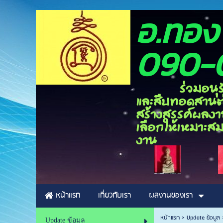
อ.ท
090-
ร่วมอนุรักษ์ศิ
และสืบทอดสานต่อ
สร้างสรรค์ผลงาน
เลือกให้เหมาะสม
งาน
หน้าแรก
เกี่ยวกับเรา
ผลงานของเรา
หน้าแรก
>
Update ข้อมูล
Update ข้อมูล