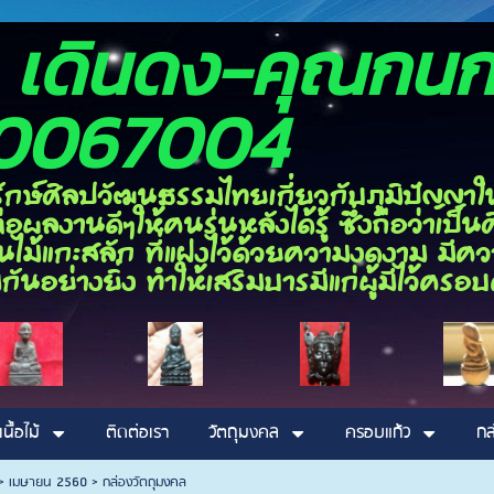
อง เดินดง-ค
0067004
ลปวัฒนธรรมไทยเกี่ยวกับภูมิปัญญาในด้า
ผลงานดีๆให้คนรุ่นหลังได้รู้ ซึ่งถือว่าเป
ไม้แกะสลัก ที่แฝงไว้ด้วยความงดงาม มีความ
กันอย่างยิ่ง ทำให้เสริมบารมีแก่ผู้มีไว้ค
เนื้อไม้
ติดต่อเรา
วัตถุมงคล
ครอบแก้ว
กล
>
เมษายน 2560
>
กล่องวัตถุมงคล