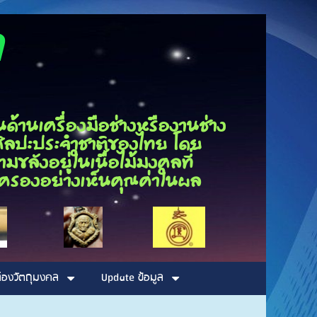
ุณกนก
นเครื่องมือช่างหรืองานช่าง
็นศิลปะประจำชาติของไทย โดย
ขลังอยู่ในเนื้อไม้มงคลที่
รอบครองอย่างเห็นคุณค่าในผล
่องวัตถุมงคล
Update ข้อมูล