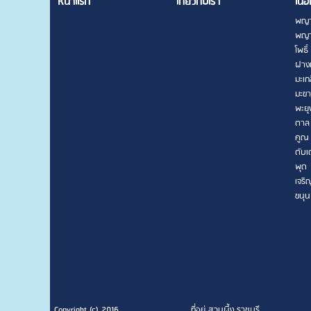
หน้าแรก
เกี่ยวกับเรา
เนื้อ
พญา
พญา
โพธิ์
ฝาง
มะเก
มะข
พะยุ
ตาล
คูณ
ตับเ
พุด
เจริ
ขนุน
Copyright (c) 2016
ที่อยู่ สวนผึ้ง ราชบุรี