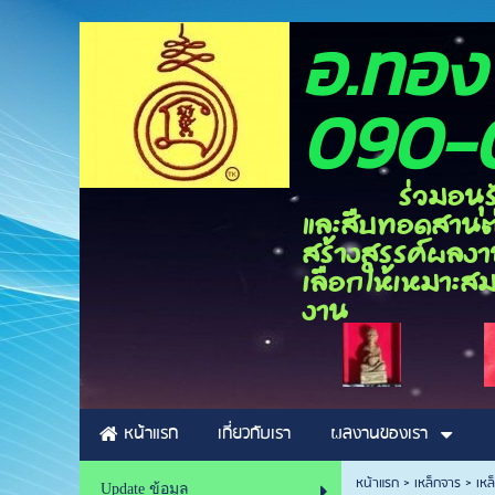
อ.ท
090-
ร่วมอนุรักษ์ศิ
และสืบทอดสานต่อ
สร้างสรรค์ผลงาน
เลือกให้เหมาะสม
งาน
หน้าแรก
เกี่ยวกับเรา
ผลงานของเรา
หน้าแรก
>
เหล็กจาร
>
เหล
Update ข้อมูล