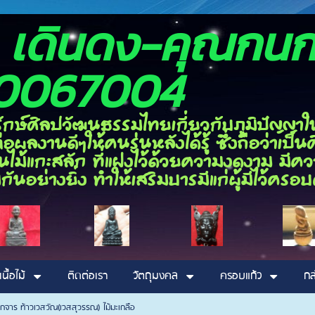
อง เดินดง-ค
0067004
ลปวัฒนธรรมไทยเกี่ยวกับภูมิปัญญาในด้า
ผลงานดีๆให้คนรุ่นหลังได้รู้ ซึ่งถือว่าเป
ไม้แกะสลัก ที่แฝงไว้ด้วยความงดงาม มีความ
กันอย่างยิ่ง ทำให้เสริมบารมีแก่ผู้มีไว้ค
เนื้อไม้
ติดต่อเรา
วัตถุมงคล
ครอบแก้ว
กล
็กจาร ท้าวเวสวัณ(เวสสุวรรณ) ไม้มะเกลือ