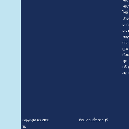
พญา
พญา
โพธิ์
ฝาง
มะเก
มะข
พะยุ
ตาล
คูณ
ตับเ
พุด
เจริ
ขนุน
Copyright (c) 2016
ที่อยู่ สวนผึ้ง ราชบุรี
TK