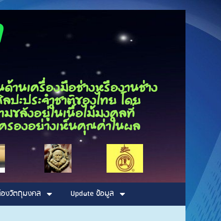
ุณกนก
นเครื่องมือช่างหรืองานช่าง
็นศิลปะประจำชาติของไทย โดย
ขลังอยู่ในเนื้อไม้มงคลที่
รอบครองอย่างเห็นคุณค่าในผล
่องวัตถุมงคล
Update ข้อมูล