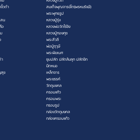
ไม้
หลวงปู่ทวด
งิ้วดำ
สมเด็จพุฒจารย์โต(พรหมรังษี)
พระพุทธรูป
เสน
หลวงปู่รุ่ง
ลือ
หลวงพ่อวัดไร่ขิง
าม
หลวงปู่ทองศุข
ง
พระสีวลี
พ่อปู่ฤาษี
พระพิฆเนศ
ต่า
ขุนปลัด ปลัดล้มลุก ปลัดขิก
มีดหมอ
ญสุข
เหล็กจาร
พระขรรค์
วัตถุมงคล
ครอบแก้ว
ครอบพระ
กรอบรูป
กล่องวัตถุมงคล
กล่องครอบแก้ว