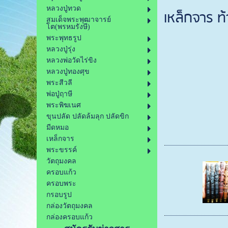
หลวงปู่ทวด
เหล็กจาร ท
สมเด็จพระพุฒาจารย์
โต(พรหมรังษี)
พระพุทธรูป
หลวงปู่รุ่ง
หลวงพ่อวัดไร่ขิง
หลวงปู่ทองศุข
พระสีวลี
พ่อปู่ฤาษี
พระพิฆเนศ
ขุนปลัด ปลัดล้มลุก ปลัดขิก
มีดหมอ
เหล็กจาร
พระขรรค์
วัตถุมงคล
ครอบแก้ว
ครอบพระ
กรอบรูป
กล่องวัตถุมงคล
กล่องครอบแก้ว