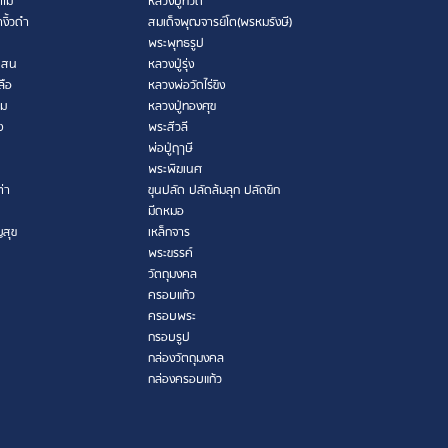
ไม้
หลวงปู่ทวด
งิ้วดำ
สมเด็จพุฒจารย์โต(พรหมรังษี)
พระพุทธรูป
เสน
หลวงปู่รุ่ง
ลือ
หลวงพ่อวัดไร่ขิง
าม
หลวงปู่ทองศุข
ง
พระสีวลี
พ่อปู่ฤาษี
พระพิฆเนศ
ต่า
ขุนปลัด ปลัดล้มลุก ปลัดขิก
มีดหมอ
ญสุข
เหล็กจาร
พระขรรค์
วัตถุมงคล
ครอบแก้ว
ครอบพระ
กรอบรูป
กล่องวัตถุมงคล
กล่องครอบแก้ว