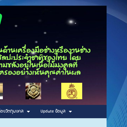
ุณกนก
นเครื่องมือช่างหรืองานช่าง
็นศิลปะประจำชาติของไทย โดย
ขลังอยู่ในเนื้อไม้มงคลที่
รอบครองอย่างเห็นคุณค่าในผล
่องวัตถุมงคล
Update ข้อมูล