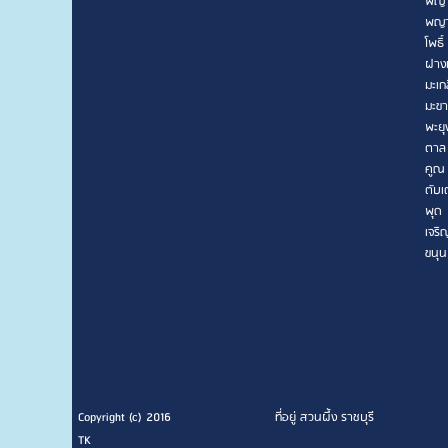
พญา
พญา
โพธิ์
ฝาง
มะเก
มะข
พะยุ
ตาล
คูณ
ตับเ
พุด
เจริ
ขนุน
Copyright (c) 2016
ที่อยู่ สวนผึ้ง ราชบุรี
TK