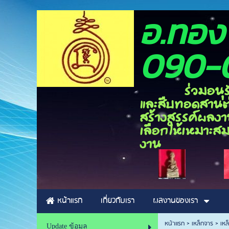
อ.ท
090-
ร่วมอนุรักษ์ศิ
และสืบทอดสานต่อ
สร้างสรรค์ผลงาน
เลือกให้เหมาะสม
งาน
หน้าแรก
เกี่ยวกับเรา
ผลงานของเรา
หน้าแรก
>
เหล็กจาร
>
เหล
Update ข้อมูล