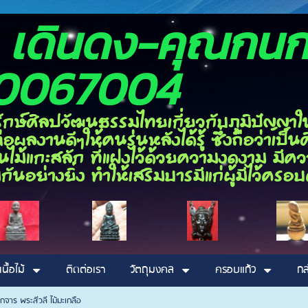
อง เดินดง-ค
0067004
ลปวัฒนธรรมไทยเกี่ยวกับภูมิปัญญาในด้า
ผลงานดีๆให้คนรุ่นหลังได้รู้ ซึ่งถือว่าเป
ไม้แกะสลัก ที่แฝงไว้ด้วยความงดงาม มีความ
กันอย่างยิ่ง ทำให้เสริมบารมีแก่ผู้มีไว้ค
เนื้อไม้
ติดต่อเรา
วัตถุมงคล
ครอบแก้ว
กล
็กจาร พระสีวลี ไม้มะเกลือ