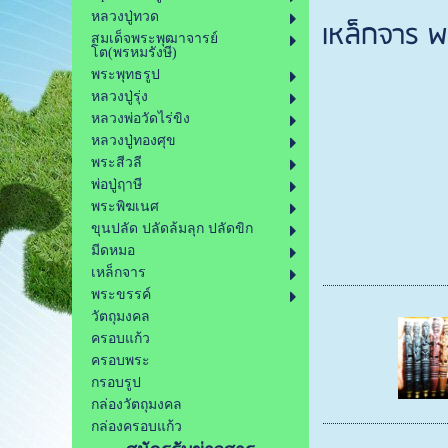
หลวงปู่ทวด
เหล็กจาร พร
สมเด็จพระพุฒาจารย์
โต(พรหมรังษี)
พระพุทธรูป
หลวงปู่รุ่ง
หลวงพ่อวัดไร่ขิง
หลวงปู่ทองศุข
พระสีวลี
พ่อปู่ฤาษี
พระพิฆเนศ
ขุนปลัด ปลัดล้มลุก ปลัดขิก
มีดหมอ
เหล็กจาร
พระขรรค์
วัตถุมงคล
ครอบแก้ว
ครอบพระ
กรอบรูป
กล่องวัตถุมงคล
กล่องครอบแก้ว