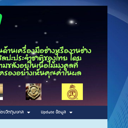
ุณกนก
นเครื่องมือช่างหรืองานช่าง
็นศิลปะประจำชาติของไทย โดย
ขลังอยู่ในเนื้อไม้มงคลที่
รอบครองอย่างเห็นคุณค่าในผล
่องวัตถุมงคล
Update ข้อมูล