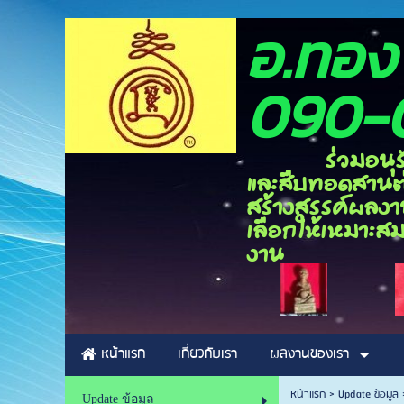
อ.ท
090-
ร่วมอนุรักษ์ศิ
และสืบทอดสานต่อ
สร้างสรรค์ผลงาน
เลือกให้เหมาะสม
งาน
หน้าแรก
เกี่ยวกับเรา
ผลงานของเรา
หน้าแรก
>
Update ข้อมูล
Update ข้อมูล