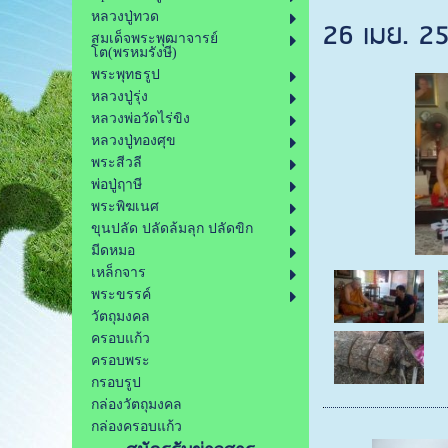
หลวงปู่ทวด
26 เมย. 25
สมเด็จพระพุฒาจารย์
โต(พรหมรังษี)
พระพุทธรูป
หลวงปู่รุ่ง
หลวงพ่อวัดไร่ขิง
หลวงปู่ทองศุข
พระสีวลี
พ่อปู่ฤาษี
พระพิฆเนศ
ขุนปลัด ปลัดล้มลุก ปลัดขิก
มีดหมอ
เหล็กจาร
พระขรรค์
วัตถุมงคล
ครอบแก้ว
ครอบพระ
กรอบรูป
กล่องวัตถุมงคล
กล่องครอบแก้ว