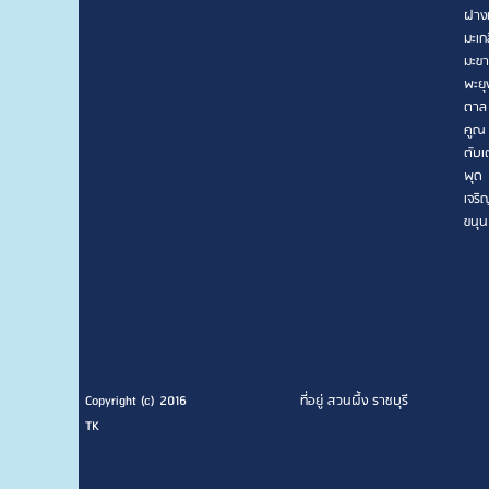
ฝาง
มะเก
มะข
พะยุ
ตาล
คูณ
ตับเ
พุด
เจริ
ขนุน
Copyright (c) 2016
ที่อยู่ สวนผึ้ง ราชบุรี
TK