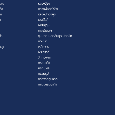
เสน
หลวงปู่รุ่ง
ลือ
หลวงพ่อวัดไร่ขิง
าม
หลวงปู่ทองศุข
ง
พระสีวลี
พ่อปู่ฤาษี
พระพิฆเนศ
ต่า
ขุนปลัด ปลัดล้มลุก ปลัดขิก
มีดหมอ
ญสุข
เหล็กจาร
พระขรรค์
วัตถุมงคล
ครอบแก้ว
ครอบพระ
กรอบรูป
กล่องวัตถุมงคล
กล่องครอบแก้ว