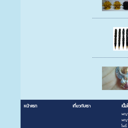
หน้าแรก
เกี่ยวกับเรา
เนื้อ
พญา
พญา
โพธิ์