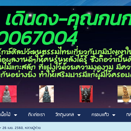
อง เดินดง-ค
0067004
ลปวัฒนธรรมไทยเกี่ยวกับภูมิปัญญาในด้า
ผลงานดีๆให้คนรุ่นหลังได้รู้ ซึ่งถือว่าเป
ไม้แกะสลัก ที่แฝงไว้ด้วยความงดงาม มีความ
กันอย่างยิ่ง ทำให้เสริมบารมีแก่ผู้มีไว้ค
เนื้อไม้
ติดต่อเรา
วัตถุมงคล
ครอบแก้ว
กล
>
26 เมย. 2560, หลวงปู่ห่วย